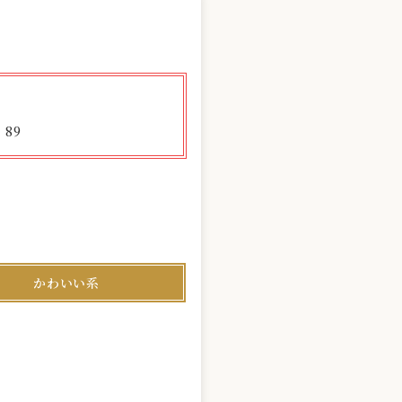
89
.
かわいい系