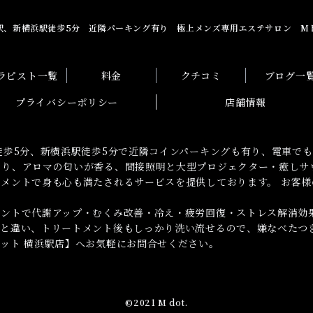
駅、新横浜駅徒歩5分 近隣パーキング有り 極上メンズ専用エステサロン M
ラピスト一覧
料金
クチコミ
ブログ一
プライバシーポリシー
店舗情報
徒歩5分、新横浜駅徒歩5分で近隣コインパーキングも有り、電車で
おり、アロマの匂いが香る、間接照明と大型プロジェクター・癒しサ
メントで身も心も満たされるサービスを提供しております。 お客様
メントで代謝アップ・むくみ改善・冷え・疲労回復・ストレス解消効
ルと違い、トリートメント後もしっかり洗い流せるので、嫌なべたつ
ット 横浜駅店】へお気軽にお問合せください。
©︎2021 M dot.