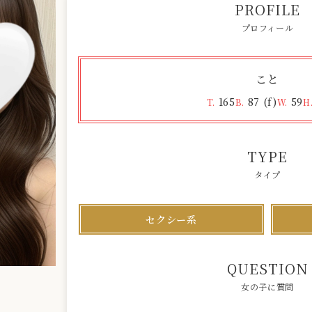
PROFILE
プロフィール
090-5359-7000
TEL
こと
11:00〜5:00
OPEN
165
87 (f)
59
T.
B.
W.
H
TYPE
タイプ
セクシー系
QUESTION
女の子に質問