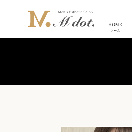
HOME
ホーム
HOME
ホーム
SCHEDULE
出勤情報
THERAPIT
セラピスト一覧
SYSTEM
料金
REVIEW
クチコミ
BLOG
ブログ一覧
ACCESS
アクセス
RECRUIT
求人情報
PRIVACY
プライバシーポリシー
ABOUT
店舗情報