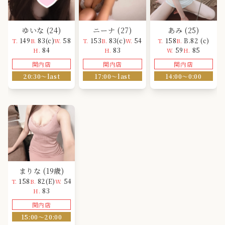
ゆいな
(24)
ニーナ
(27)
あみ
(25)
149
83(c)
58
153
83(c)
54
158
B.82 (c)
T.
B.
W.
T.
B.
W.
T.
B.
84
83
59
85
H.
H.
W.
H.
関内店
関内店
関内店
20:30〜last
17:00〜last
14:00〜0:00
まりな
(19歳)
158
82(E)
54
T.
B.
W.
83
H.
関内店
15:00〜20:00