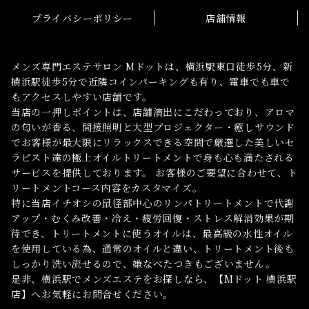
プライバシーポリシー
店舗情報
メンズ専門エステサロン Mドットは、横浜駅東口徒歩5分、新
横浜駅徒歩5分で近隣コインパーキングも有り、電車でも車で
もアクセスしやすい店舗です。
当店の一押しポイントは、店舗演出にこだわっており、アロマ
の匂いが香る、間接照明と大型プロジェクター・癒しサウンド
でお客様が最大限にリラックスできる空間で厳選した美しいセ
ラピスト達の極上オイルトリートメントで身も心も満たされる
サービスを提供しております。 お客様のご要望に合わせて、ト
リートメントコース内容をカスタマイズ。
特に当店イチオシの鼠径部中心のリンパトリートメントで代謝
アップ・むくみ改善・冷え・疲労回復・ストレス解消効果が期
待でき、トリートメントに使うオイルは、最高級の水性オイル
を使用している為、通常のオイルと違い、トリートメント後も
しっかり洗い流せるので、嫌なべたつきもございません。
是非、横浜駅でメンズエステをお探しなら、【Mドット 横浜駅
店】へお気軽にお問合せください。