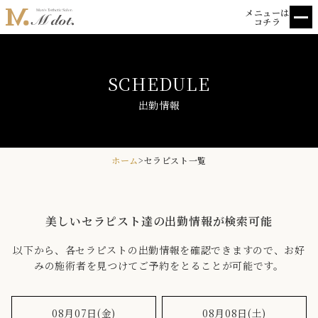
メニューは
コチラ
HOME
SCHEDULE
ホーム
SCHEDULE
出勤情報
出勤情報
THERAPIT
セラピスト一覧
SYSTEM
料金
ホーム
>
セラピスト一覧
REVIEW
クチコミ
BLOG
ブログ一覧
美しいセラピスト達の出勤情報が検索可能
ACCESS
アクセス
以下から、各セラピストの出勤情報を確認できますので、お好
RECRUIT
求人情報
みの施術者を見つけてご予約をとることが可能です。
PRIVACY
プライバシーポリシー
ABOUT
店舗情報
08月07日(金)
08月08日(土)