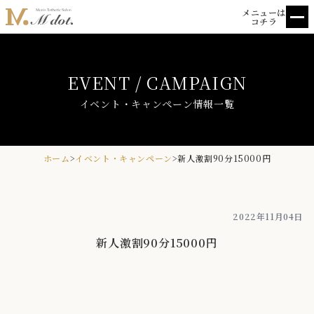
メニューは
コチラ
HOME
EVENT / CAMPAIGN
ホーム
SCHEDULE
出勤情報
イベント・キャンペーン情報一覧
THERAPIT
セラピスト一覧
SYSTEM
料金
ホーム
>
イベント・キャンペーン
>
新人激割90分15000円
REVIEW
クチコミ
BLOG
ブログ一覧
2022年11月04日
ACCESS
アクセス
新人激割90分15000円
RECRUIT
求人情報
PRIVACY
プライバシーポリシー
ABOUT
店舗情報