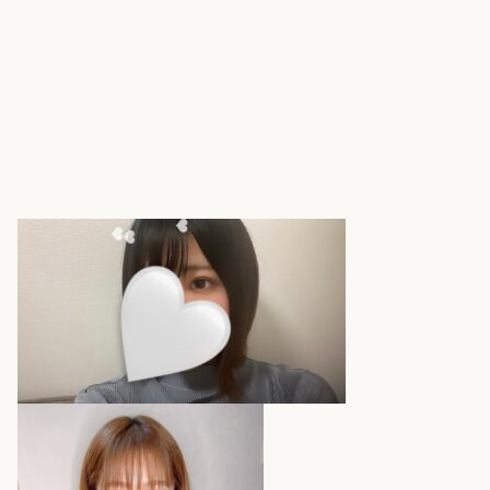
090-5359-7000
TEL
11:00〜5:00
OPEN